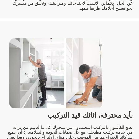
عن الحل الإئتماني الأنسب لاحتياجاتك وميزانيتك، وتخلق من مسيرك
نحو مطبخ أحلامك طريقا ممهد
بأيد محترفة،
اثاثك قيد التركيب
يضع القائمون بالتركيب المعتمدون من متجرك كل ما لديهم من دراية
في خدمة تركيب مطبخك، مع كل ضمانات الجودة والسلامة. إذ أن جميع
شركائنا الخبراء هم من الموقعين على ميثاق الالتزام بالجودة، وهذا يعني