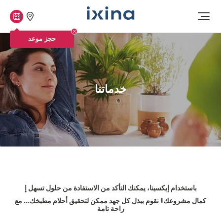
متاجرنا
حجز
افتح
موعد
القائمة
حجز موعد
خدماتنا
باستخدام إيكسينا، يمكنك التأكد من الاستفادة من حلول تسهل إ
كمال مشروعك! نقوم ببذل كل جهد ممكن لتحقيق أحلام مطبخك... مع
راحة تامة