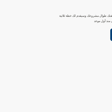
تك طوال مشروعك وسيقدم لك خطة ثلاثية
ي منذ أول موعد