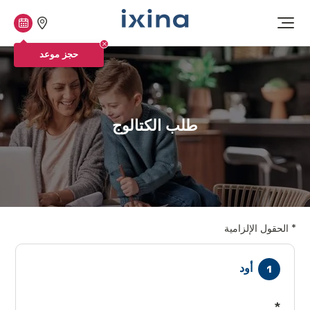
متاجرنا
حجز
افتح
القائمة
موعد
حجز موعد
طلب الكتالوج
*
الحقول الإلزامية
أود
*