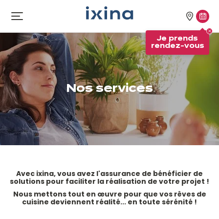
Aller à la navigation
Aller au contenu principal
Nos
Je
Ouvrir
le
magasi
pren
Je prends
menu
rend
rendez-vous
vous
Nos services
Avec ixina, vous avez l'assurance de bénéficier de
solutions pour faciliter la réalisation de votre projet !
Nous mettons tout en œuvre pour que vos rêves de
cuisine deviennent réalité... en toute sérénité !