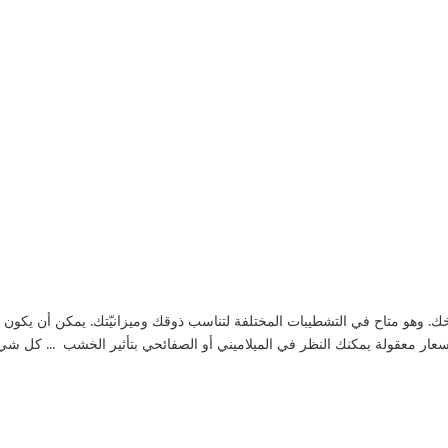
ك. وهو متاح في التشطيبات المختلفة لتناسب ذوقك وميزانيّتك. يمكن أن يكون م
أسعار معقولة يمكنك النظر في الميلاميني أو الصفائحي بتأثير الخشب ... كل ش