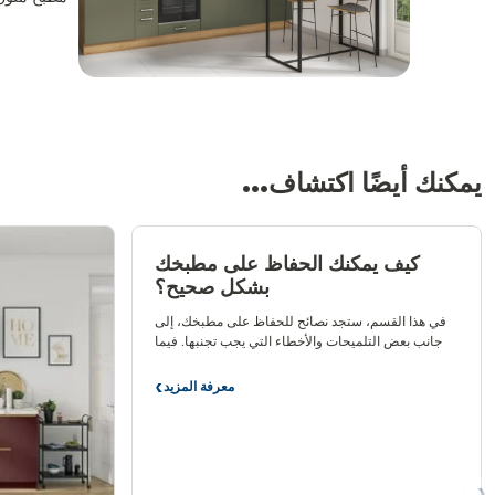
يمكنك أيضًا اكتشاف...
كيف يمكنك الحفاظ على مطبخك
بشكل صحيح؟
في هذا القسم، ستجد نصائح للحفاظ على مطبخك، إلى
جانب بعض التلميحات والأخطاء التي يجب تجنبها. فيما
يلي بعض القواعد البسيطة التي ستسمح لك برعاية
مطبخك على أساس يومي حتى يظل جيدا كجديد!
معرفة المزيد
كيف
يمكنك
الحفاظ
على
مطبخك
بشكل