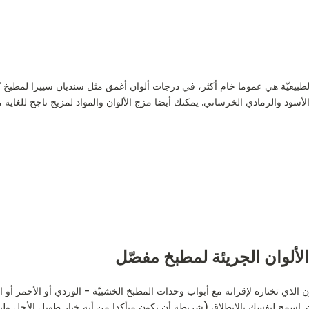
لطبيعيّة هي عموما خام أكثر، في درجات ألوان أغمق مثل سنديان سييرا لمطبخ "لي
لأسود والرمادي الخرساني. يمكنك أيضا مزج الألوان والمواد لمزيج ناجح للغاية من
الألوان الجريئة لمطبخ مفصّل
ون الذي تختاره لإقرانه مع أبواب وحدات المطبخ الخشبيّة - الوردي أو الأحمر أو 
. اسمح لنفسك بالانطلاق (شريطة أن تكون متأكدا من أنه خيار طويل الأجل ول