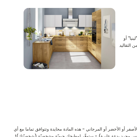
نيا" أو
 التقاليد
الأصفر أو الأخضر أو المرجاني - هذه المادة محايدة وتتوافق تماما مع أي
يس مجرد بدعة عابرة) - ستوفّر لمطبخك حيويّة وشخصيّة (شخصيّتك)!