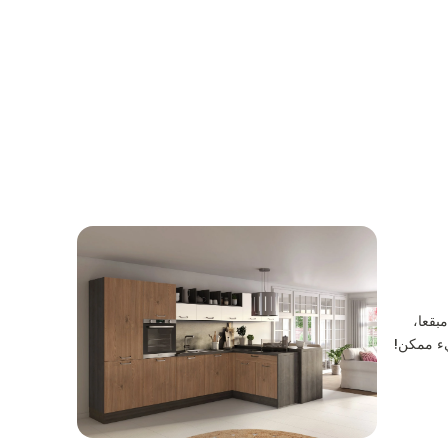
بقعا،
يء ممكن!