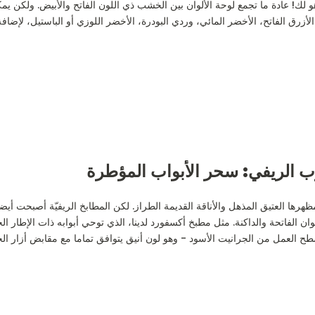
ك! عادة ما تجمع لوحة الألوان بين الخشب ذي اللون الفاتح والأبيض. ولكن يمك
لأزرق الفاتح، الأخضر المائي، وردي البودرة، الأخضر اللوزي أو الباستيل، لإضاف
ب الريفي: سحر الأبواب المؤطرة
هرها العتيق المذهل والأناقة القديمة الطراز. لكن المطابخ الريفيّة أصبحت أ
وان الفاتحة والداكنة. مثل مطبخ أكسفورد لدينا، الذي توحي أبوابه ذات الإطار 
طح العمل من الجرانيت الأسود - وهو لون أنيق يتوافق تماما مع مقابض أزار الحد