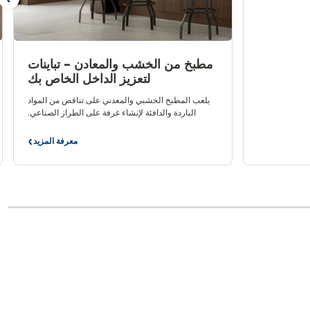
الت
مطبخ من الخشب والمعادن - تباينات
لتعزيز الداخل الخاص بك
يلعب المطبخ الخشبي والمعدني على تناقض من المواد
الباردة والدافئة لإنشاء غرفة على الطراز الصناعي.
اكتشف هذا المزيج على الموضة، لتصميم داخلي معاصر
يستفيد من التخطيط الذكي للمطبخ الوظيفي الذي هو
معرفة المزيد
مطبخ
ممتع للرؤية وللعيش فيه.
من
الخشب
والمعادن
-
تباينات
لتعزيز
الداخل
الخاص
بك