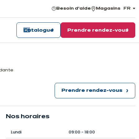
Besoin d'aide
Magasins
FR
,
choisi
la
langu
Catalogue
Prendre rendez-vous
ndante
Prendre rendez-vous
Nos horaires
Lundi
09:00
-
18:00