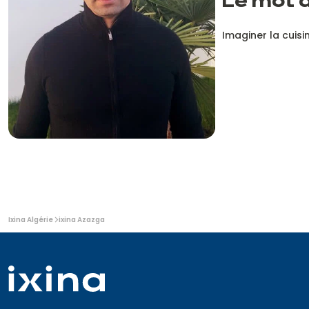
Le mot 
Imaginer la cuisi
Vous
Ixina Algérie
ixina Azazga
êtes
ici: